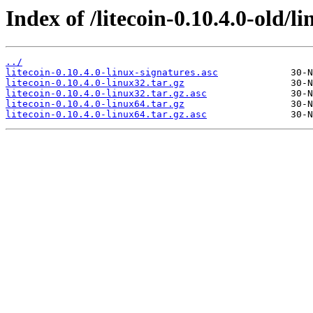
Index of /litecoin-0.10.4.0-old/li
../
litecoin-0.10.4.0-linux-signatures.asc
litecoin-0.10.4.0-linux32.tar.gz
litecoin-0.10.4.0-linux32.tar.gz.asc
litecoin-0.10.4.0-linux64.tar.gz
litecoin-0.10.4.0-linux64.tar.gz.asc