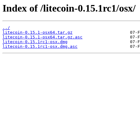
Index of /litecoin-0.15.1rc1/osx/
../
litecoin-0.15.1-osx64.tar.gz
litecoin-0.15.1-osx64.tar.gz.asc
litecoin-0.15.1rc1-osx.dmg
litecoin-0.15.1rc1-osx.dmg.asc