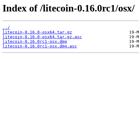
Index of /litecoin-0.16.0rc1/osx/
../
litecoin-0.16.0-osx64.tar.gz
litecoin-0.16.0-osx64.tar.gz.asc
litecoin-0.16.0rc1-osx.dmg
litecoin-0.16.0rc1-osx.dmg.asc