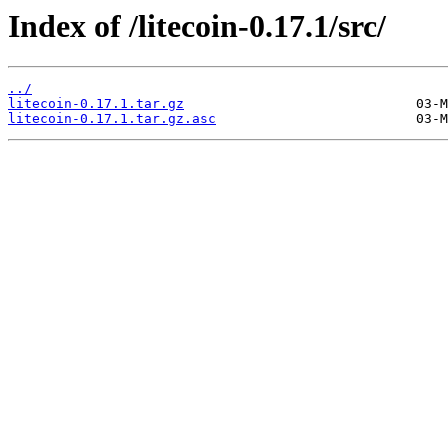
Index of /litecoin-0.17.1/src/
../
litecoin-0.17.1.tar.gz
litecoin-0.17.1.tar.gz.asc