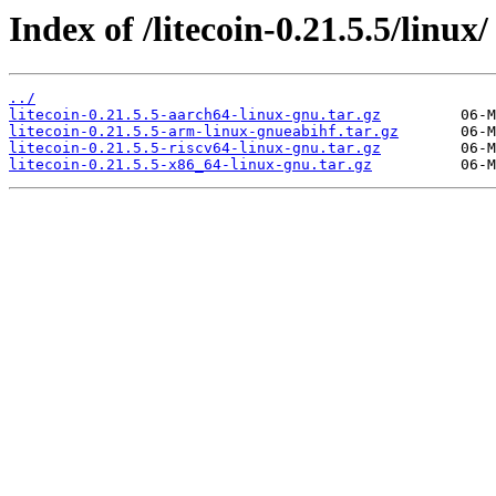
Index of /litecoin-0.21.5.5/linux/
../
litecoin-0.21.5.5-aarch64-linux-gnu.tar.gz
litecoin-0.21.5.5-arm-linux-gnueabihf.tar.gz
litecoin-0.21.5.5-riscv64-linux-gnu.tar.gz
litecoin-0.21.5.5-x86_64-linux-gnu.tar.gz